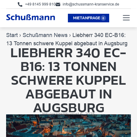
+49 8145 999 810
info@schussmann-kranservice.de
MIETANFRAGE
Start
›
Schußmann News
›
Liebherr 340 EC-B16:
13 Tonnen schwere Kuppel abgebaut in Augsburg
LIEBHERR 340 EC-
B16: 13 TONNEN
SCHWERE KUPPEL
ABGEBAUT IN
AUGSBURG
Neuigkeiten
August 6, 2025