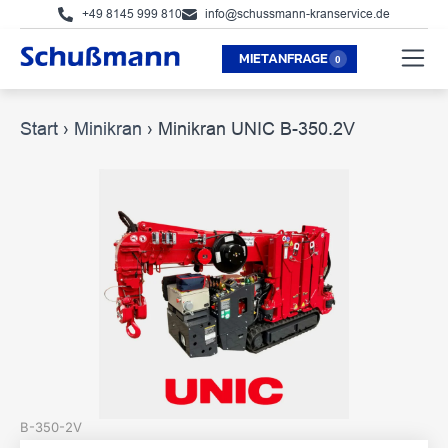
+49 8145 999 810
info@schussmann-kranservice.de
MIETANFRAGE
Start
›
Minikran
›
Minikran UNIC B-350.2V
B-350-2V