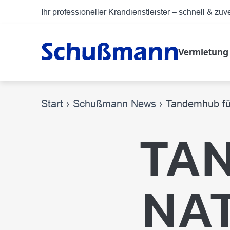
Ihr professioneller Krandienstleister – schnell & zuv
Vermietung
Start
›
Schußmann News
›
Tandemhub fü
TA
NA