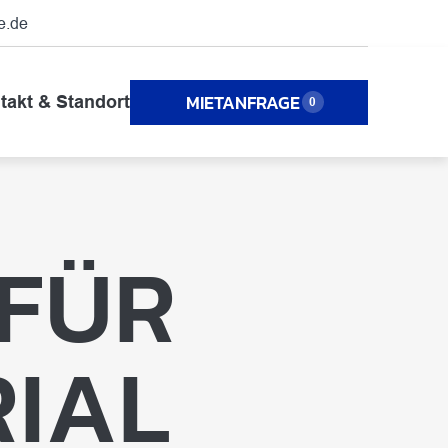
e.de
MIETANFRAGE
takt & Standort
FÜR
IAL